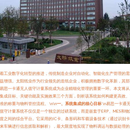
着工业数字化转型的推进，传统制造企业对自动化、智能化生产管理的需
益增强。太阳纸业作为行业领先的造纸企业，积极拥抱数字化革新，其部
易思一卡通无人值守计量系统成为企业精细化管理的重要一环。本文将从
集成目标、关键功能及实施效果三个方面，剖析该系统如何构建更高效、
准的称重与物料管控流程。 \n\n
一、系统集成的核心目标
\n易思一卡通
值守计量系统不仅仅是一个独立的过磅系统，而是嵌套于ERP、MES和物
度之间的综合平台。它采用的IC卡、条形码和车载设备技术（通过识别
来车辆进行信息抓取和解析），最大限度地实现了物料调运与数据处理的